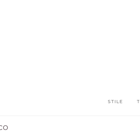
STILE
T
co