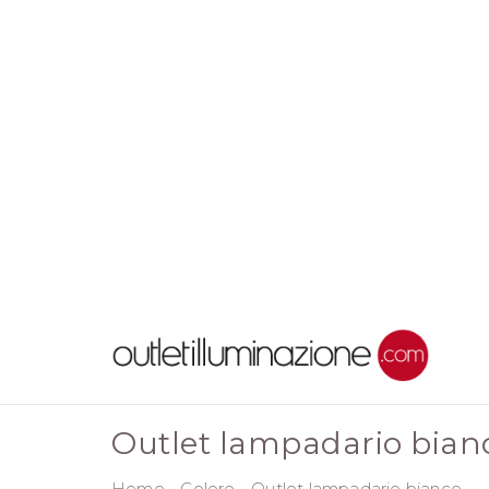
Outlet lampadario bian
Home
-
Colore
-
Outlet lampadario bianco